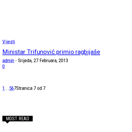
Vijesti
Ministar Trifunović primio ragbijaše
admin
-
Srijeda, 27 Februara, 2013
0
1
...
5
6
7
Stranica 7 od 7
MOST READ