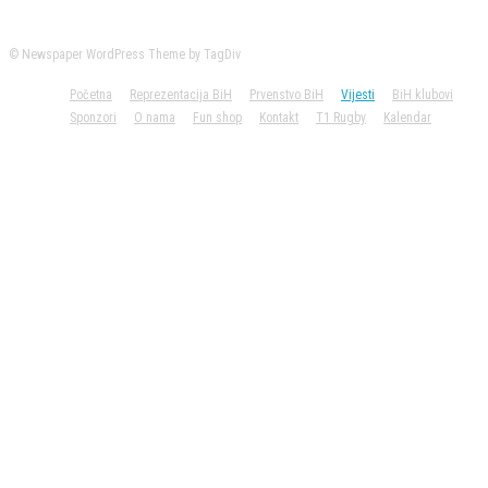
© Newspaper WordPress Theme by TagDiv
Početna
Reprezentacija BiH
Prvenstvo BiH
Vijesti
BiH klubovi
Sponzori
O nama
Fun shop
Kontakt
T1 Rugby
Kalendar